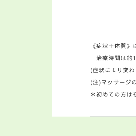
《症状＋体質》
治療時間は約1
(症状により変
(注)マッサー
＊
初めての方は